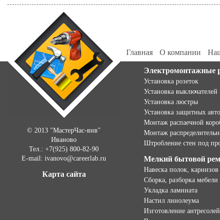
Главная
О компании
Наш
Электромонтажные 
Установка розеток
Установка выключателей
Установка люстры
Установка защитных авт
Монтаж распаечной коро
© 2013 "МастерЧас-внв"
Монтаж распределительн
Иваново
Штробление стен под пр
Тел.: +7(925) 800-82-90
E-mail: ivanovo@careerlab.ru
Мелкий бытовой ре
Навеска полок, карнизов
Карта сайта
Сборка, разборка мебели
Укладка ламината
Настил линолеума
Изготовление антресолей