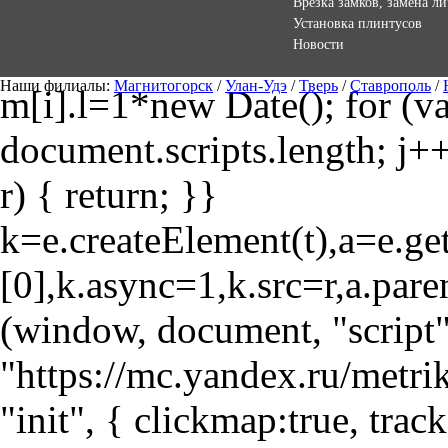
Врезка замков, замена л
Установка плинтусов
Новости
Наши филиалы:
Магнитогорск
/
Улан-Удэ
/
Тверь
/
Ставрополь
/
m[i].l=1*new Date(); for (var
document.scripts.length; j++
r) { return; }}
k=e.createElement(t),a=e.
[0],k.async=1,k.src=r,a.pare
(window, document, "script"
"https://mc.yandex.ru/metri
"init", { clickmap:true, trac