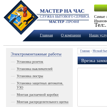
МАСТЕР НА ЧАС
Самые 
СЛУЖБА БЫТОВОГО СЕРВИСА
Иванов
МАСТЕР -
ПРОФИ
Тел:
Главная
О компании
Наши услу
Главная
»
Мелкий быт
Электромонтажные работы
Врезка замк
Установка розеток
Установка выключателей
Установка люстры
Установка защитных автоматов,
УЗО
Монтаж распаечной коробки
Монтаж распределительного щитка