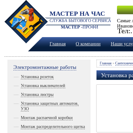
МАСТЕР НА ЧАС
Самые 
СЛУЖБА БЫТОВОГО СЕРВИСА
Иванов
МАСТЕР -
ПРОФИ
Тел:
Главная
О компании
Наши услу
Главная
»
Сантехниче
Электромонтажные работы
Установка р
Установка розеток
Установка выключателей
Установка люстры
Установка защитных автоматов,
УЗО
Монтаж распаечной коробки
Монтаж распределительного щитка