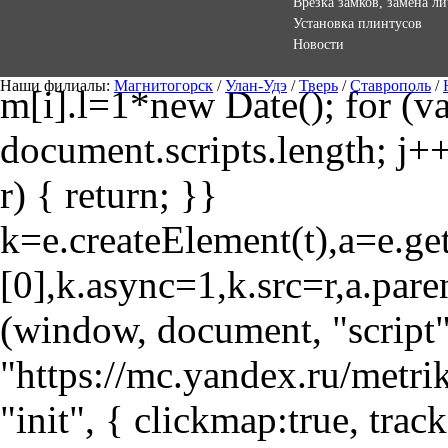
Врезка замков, замена л
Установка плинтусов
Новости
Наши филиалы:
Магнитогорск
/
Улан-Удэ
/
Тверь
/
Ставрополь
/
m[i].l=1*new Date(); for (var
document.scripts.length; j++
r) { return; }}
k=e.createElement(t),a=e.
[0],k.async=1,k.src=r,a.pare
(window, document, "script"
"https://mc.yandex.ru/metri
"init", { clickmap:true, trac