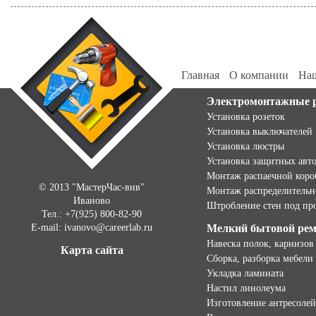
Главная
О компании
Наш
Электромонтажные 
Установка розеток
Установка выключателей
Установка люстры
Установка защитных авт
Монтаж распаечной коро
© 2013 "МастерЧас-внв"
Монтаж распределительн
Иваново
Штробление стен под пр
Тел.: +7(925) 800-82-90
E-mail: ivanovo@careerlab.ru
Мелкий бытовой ре
Навеска полок, карнизов
Карта сайта
Сборка, разборка мебели
Укладка ламината
Настил линолеума
Изготовление антресолей